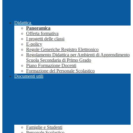
Didattica
Panoramica
Offerta formativa
I progetti delle classi
E-policy
Regole Generiche Registro Elettronico
Regolamento Didattica per Ambienti di Apprendimento
Scuola Secondaria di Primo Grado
Piano Formazione Docenti
Formazione del Personale Scolastico
Documenti utili
Famiglie e Studenti
Personale Scolastico