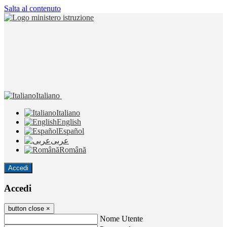
Salta al contenuto
Italiano
Italiano
English
Español
عربى
Română
Accedi
Accedi
button close
×
Nome Utente